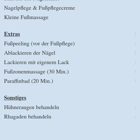
Nagelpflege & Fußpflegecreme
Kleine Fußmassage
Extras
St
Fußpeeling (vor der Fußpflege)
€ 
Ablackieren der Nägel
ko
Lackieren mit eigenem Lack
€ 
Fußzonenmassage (30 Min.)
€ 
Paraffinbad (20 Min.)
€ 
Sonstiges
Hühneraugen behandeln
n
Rhagaden behandeln
n